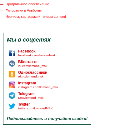
Программное обеспечение
Фоторамки и Альбомы
Чернила, картриджи и тонеры Lomond
Мы в соцсетях
Facebook
facebook.com/lomondmsk
ВКонтакте
vk.com/lomond_msk
Одноклассники
ok.ru/lomond.msk
Instagram
instagram.com/lomond_msk
Telegram
t.me/lomond_msk
Twitter
twitter.com/LomondMSK
Подписывайтесь и получайте скидки!