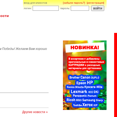
вход для клиентов
[забыли пароль?]
[регистрация]
логин:
пароль:
ости
м Победы! Желаем Вам хорошо
Другие новости »