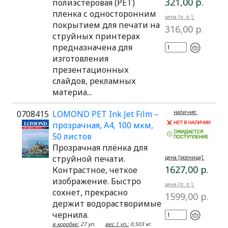
321,00 р.
полиэстеровая (PET)
пленка с односторонним
цена [п. п.]:
покрытием для печати на
316,00 р.
струйных принтерах
предназначена для
изготовления
презентационных
слайдов, рекламных
материа...
0708415
LOMOND PET Ink Jet Film –
наличие:
прозрачная, А4, 100 мкм,
50 листов
Прозрачная плёнка для
струйной печати.
цена [розница]:
1627,00 р.
Контрастное, четкое
изображение. Быстро
цена [п. п.]:
сохнет, прекрасно
1599,00 р.
держит водорастворимые
чернила.
в коробке:
27 уп.
вес 1 уп.:
0,503 кг.