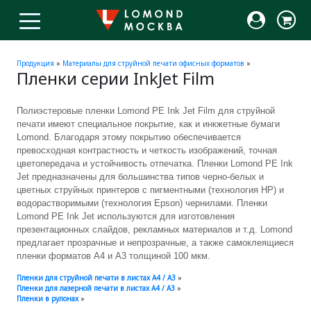
Продукция
»
Материалы для струйной печати офисных форматов
»
Пленки серии InkJet Film
Полиэстеровые пленки Lomond PE Ink Jet Film для струйной
печати имеют специальное покрытие, как и инкжетные бумаги
Lomond. Благодаря этому покрытию обеспечивается
превосходная контрастность и четкость изображений, точная
цветопередача и устойчивость отпечатка. Пленки Lomond PE Ink
Jet предназначены для большинства типов черно-белых и
цветных струйных принтеров с пигментными (технология HP) и
водорастворимыми (технология Epson) чернилами. Пленки
Lomond PE Ink Jet используются для изготовления
презентационных слайдов, рекламных материалов и т.д. Lomond
предлагает прозрачные и непрозрачные, а также самоклеящиеся
пленки форматов А4 и А3 толщиной 100 мкм.
Пленки для струйной печати в листах А4 / А3
»
Пленки для лазерной печати в листах А4 / А3
»
Пленки в рулонах
»