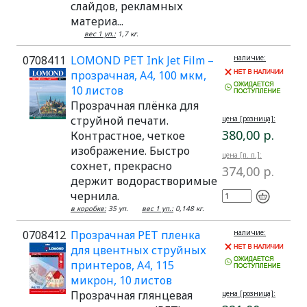
слайдов, рекламных
материа...
вес 1 уп.:
1,7 кг.
0708411
LOMOND PET Ink Jet Film –
наличие:
прозрачная, А4, 100 мкм,
10 листов
Прозрачная плёнка для
струйной печати.
цена [розница]:
380,00 р.
Контрастное, четкое
изображение. Быстро
цена [п. п.]:
сохнет, прекрасно
374,00 р.
держит водорастворимые
чернила.
в коробке:
35 уп.
вес 1 уп.:
0,148 кг.
0708412
Прозрачная PET пленка
наличие:
для цвентных струйных
принтеров, А4, 115
микрон, 10 листов
Прозрачная глянцевая
цена [розница]: