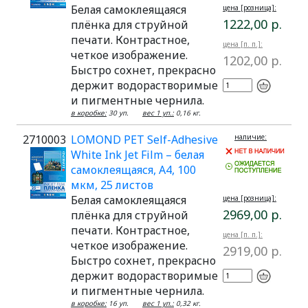
Белая самоклеящаяся
цена [розница]:
1222,00 р.
плёнка для струйной
печати. Контрастное,
цена [п. п.]:
четкое изображение.
1202,00 р.
Быстро сохнет, прекрасно
держит водорастворимые
и пигментные чернила.
в коробке:
30 уп.
вес 1 уп.:
0,16 кг.
2710003
LOMOND PET Self-Adhesive
наличие:
White Ink Jet Film – белая
самоклеящаяся, А4, 100
мкм, 25 листов
Белая самоклеящаяся
цена [розница]:
2969,00 р.
плёнка для струйной
печати. Контрастное,
цена [п. п.]:
четкое изображение.
2919,00 р.
Быстро сохнет, прекрасно
держит водорастворимые
и пигментные чернила.
в коробке:
16 уп.
вес 1 уп.:
0,32 кг.