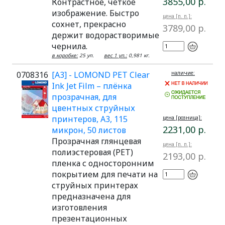
3855,00 р.
Контрастное, четкое
изображение. Быстро
цена [п. п.]:
сохнет, прекрасно
3789,00 р.
держит водорастворимые
чернила.
в коробке:
25 уп.
вес 1 уп.:
0,981 кг.
0708316
[A3] - LOMOND PET Clear
наличие:
Ink Jet Film – плёнка
прозрачная, для
цвентных струйных
принтеров, А3, 115
цена [розница]:
2231,00 р.
микрон, 50 листов
Прозрачная глянцевая
цена [п. п.]:
полиэстеровая (PET)
2193,00 р.
пленка с односторонним
покрытием для печати на
струйных принтерах
предназначена для
изготовления
презентационных