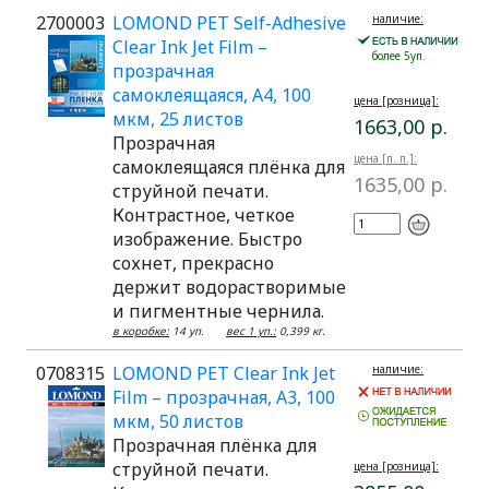
2700003
LOMOND PET Self-Adhesive
наличие:
Clear Ink Jet Film –
более 5уп.
прозрачная
самоклеящаяся, А4, 100
цена [розница]:
мкм, 25 листов
1663,00 р.
Прозрачная
цена [п. п.]:
самоклеящаяся плёнка для
1635,00 р.
струйной печати.
Контрастное, четкое
изображение. Быстро
сохнет, прекрасно
держит водорастворимые
и пигментные чернила.
в коробке:
14 уп.
вес 1 уп.:
0,399 кг.
0708315
LOMOND PET Clear Ink Jet
наличие:
Film – прозрачная, А3, 100
мкм, 50 листов
Прозрачная плёнка для
струйной печати.
цена [розница]: