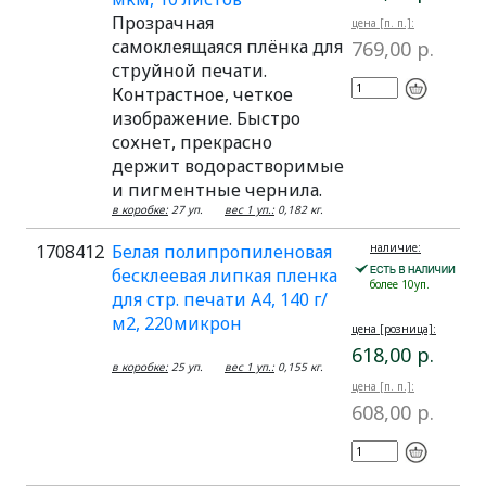
Прозрачная
цена [п. п.]:
самоклеящаяся плёнка для
769,00 р.
струйной печати.
Контрастное, четкое
изображение. Быстро
сохнет, прекрасно
держит водорастворимые
и пигментные чернила.
в коробке:
27 уп.
вес 1 уп.:
0,182 кг.
1708412
Белая полипропиленовая
наличие:
бесклеевая липкая пленка
более 10уп.
для стр. печати А4, 140 г/
м2, 220микрон
цена [розница]:
618,00 р.
в коробке:
25 уп.
вес 1 уп.:
0,155 кг.
цена [п. п.]:
608,00 р.