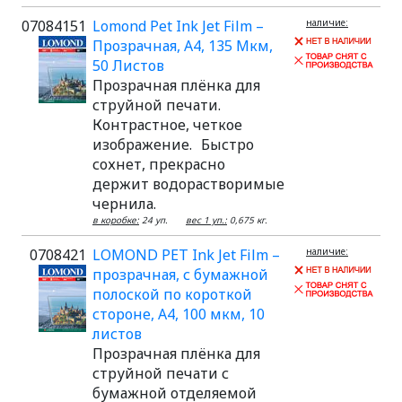
07084151
Lomond Pet Ink Jet Film –
наличие:
Прозрачная, А4, 135 Мкм,
50 Листов
Прозрачная плёнка для
струйной печати.
Контрастное, четкое
изображение. Быстро
сохнет, прекрасно
держит водорастворимые
чернила.
в коробке:
24 уп.
вес 1 уп.:
0,675 кг.
0708421
LOMOND PET Ink Jet Film –
наличие:
прозрачная, с бумажной
полоской по короткой
стороне, А4, 100 мкм, 10
листов
Прозрачная плёнка для
струйной печати с
бумажной отделяемой