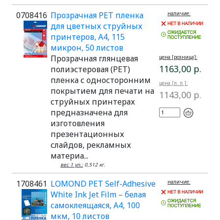
0708416
Прозрачная PET пленка
наличие:
для цветных струйных
принтеров, А4, 115
микрон, 50 листов
Прозрачная глянцевая
цена [розница]:
1163,00 р.
полиэстеровая (PET)
пленка с односторонним
цена [п. п.]:
покрытием для печати на
1143,00 р.
струйных принтерах
предназначена для
изготовления
презентационных
слайдов, рекламных
материа...
вес 1 уп.:
0,512 кг.
1708461
LOMOND PET Self-Adhesive
наличие:
White Ink Jet Film – белая
самоклеящаяся, А4, 100
мкм, 10 листов