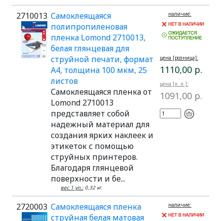
2710013
Самоклеящаяся
наличие:
полипропиленовая
пленка Lomond 2710013,
белая глянцевая для
струйной печати, формат
цена [розница]:
1110,00 р.
A4, толщина 100 мкм, 25
листов
цена [п. п.]:
Самоклеящаяся пленка от
1091,00 р.
Lomond 2710013
представляет собой
надежный материал для
создания ярких наклеек и
этикеток с помощью
струйных принтеров.
Благодаря глянцевой
поверхности и бе...
вес 1 уп.:
0,32 кг.
2720003
Самоклеящаяся пленка
наличие:
струйная белая матовая