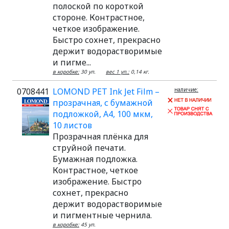
полоской по короткой
стороне. Контрастное,
четкое изображение.
Быстро сохнет, прекрасно
держит водорастворимые
и пигме...
в коробке:
30 уп.
вес 1 уп.:
0,14 кг.
0708441
LOMOND PET Ink Jet Film –
наличие:
прозрачная, с бумажной
подложкой, А4, 100 мкм,
10 листов
Прозрачная плёнка для
струйной печати.
Бумажная подложка.
Контрастное, четкое
изображение. Быстро
сохнет, прекрасно
держит водорастворимые
и пигментные чернила.
в коробке:
45 уп.