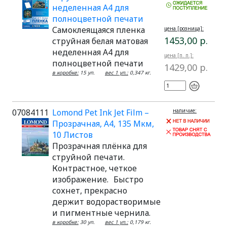
неделенная А4 для
полноцветной печати
Самоклеящаяся пленка
цена [розница]:
1453,00 р.
струйная белая матовая
неделенная А4 для
цена [п. п.]:
полноцветной печати
1429,00 р.
в коробке:
15 уп.
вес 1 уп.:
0,347 кг.
07084111
Lomond Pet Ink Jet Film –
наличие:
Прозрачная, А4, 135 Мкм,
10 Листов
Прозрачная плёнка для
струйной печати.
Контрастное, четкое
изображение. Быстро
сохнет, прекрасно
держит водорастворимые
и пигментные чернила.
в коробке:
30 уп.
вес 1 уп.:
0,179 кг.