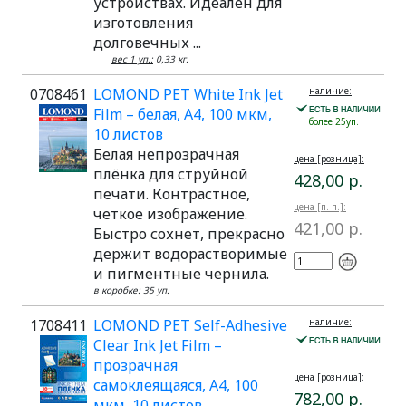
устройствах. Идеален для
изготовления
долговечных ...
вес 1 уп.:
0,33 кг.
0708461
LOMOND PET White Ink Jet
наличие:
Film – белая, А4, 100 мкм,
более 25уп.
10 листов
Белая непрозрачная
цена [розница]:
плёнка для струйной
428,00 р.
печати. Контрастное,
цена [п. п.]:
четкое изображение.
421,00 р.
Быстро сохнет, прекрасно
держит водорастворимые
и пигментные чернила.
в коробке:
35 уп.
1708411
LOMOND PET Self-Adhesive
наличие:
Clear Ink Jet Film –
прозрачная
цена [розница]:
самоклеящаяся, А4, 100
782,00 р.
мкм, 10 листов