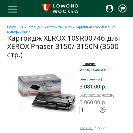
Продукция
»
Картриджи
»
Картриджи Xerox
»
Картриджи Xerox лазерные
монохромные
»
Картридж XEROX 109R00746 для
XEROX Phaser 3150/ 3150N (3500
стр.)
наличие
:
цена [розница]
:
3,081.00 р.
цена [пост. покупатель]
:
3,060.00 р.
вес 1 уп.:
1.279 кг.