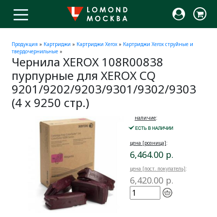
Продукция
»
Картриджи
»
Картриджи Xerox
»
Картриджи Xerox струйные и
твердочернильные
»
Чернила XEROX 108R00838
пурпурные для XEROX CQ
9201/9202/9203/9301/9302/9303
(4 x 9250 стр.)
наличие
:
цена [розница]
:
6,464.00 р.
цена [пост. покупатель]
:
6,420.00 р.