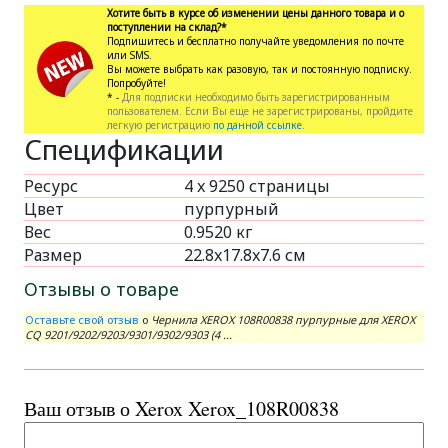
Хотите быть в курсе об изменении цены данного товара и о
поступлении на склад?*
Подпишитесь и бесплатно получайте уведомления по почте
или SMS.
Вы можете выбрать как разовую, так и постоянную подписку.
Попробуйте!
* -
Для подписки необходимо быть зарегистрированным
пользователем. Если Вы еще не зарегистрированы, пройдите
легкую регистрацию
по данной ссылке.
Спецификации
Ресурс
4 x 9250 страницы
Цвет
пурпурный
Вес
0.9520 кг
Размер
22.8x17.8x7.6 см
Отзывы о товаре
Оставьте свой отзыв
о
Чернила XEROX 108R00838 пурпурные для XEROX
CQ 9201/9202/9203/9301/9302/9303 (4 ...
Ваш отзыв о Xerox Xerox_108R00838