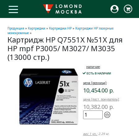
Продукция
»
Картриджи
»
Картриджи HP
»
Картриджи HP лазерные
монохромные
»
Картридж HP Q7551X №51X для
HP mpf P3005/ M3027/ M3035
(13000 стр.)
наличие
:
цена [розница]
:
10,454.00 р.
цена [пост. покупатель]
:
10,382.00 р.
вес 1 уп.:
2.29 кг.