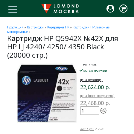
Продукция
»
Картриджи
»
Картриджи HP
»
Картриджи HP лазерные
монохромные
»
Картридж HP Q5942X №42X для
HP LJ 4240/ 4250/ 4350 Black
(20000 стр.)
наличие
:
цена [розница]
:
22,624.00 р.
цена [пост. покупатель]
:
22,468.00 р.
вес 1 уп.:
2.7 кг.