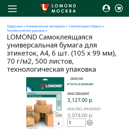
Продукция
»
Универсальные материалы
»
Самоклеящаяся бумага
»
Технологическая упаковка
»
LOMOND Самоклеящаяся
универсальная бумага для
этикеток, A4, 6 шт. (105 x 99 мм),
70 г/м2, 500 листов,
технологическая упаковка
наличие
:
цена [розница]
:
3,127.00 р.
цена [пост. покупатель]
:
3,074.00 р.