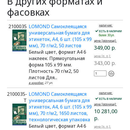
В других форматах и
фасовках
2100035
LOMOND Самоклеящаяся
наличие:
универсальная бумага для
более 30уп.
этикеток, A4, 6 шт. (105 x 99
цена [розница]:
мм), 70 г/м2, 50 листов
349,00 р.
Белый цвет, формат A4 6
цена [п. п.]:
наклеек. Прямоугольная
343,00 р.
форма 105 x 99 мм.
Плотность 70 г/м2, 50
листов Для...
в коробке:
27 уп.
2100035-
LOMOND Самоклеящаяся
наличие:
T
универсальная бумага для
цена [розница]:
этикеток, A4, 6 шт. (105 x 99
10 281,00
мм), 70 г/м2, 1650 листов,
р.
технологическая упаковка
Белый цвет, формат A4 6
цена [п. п.]: